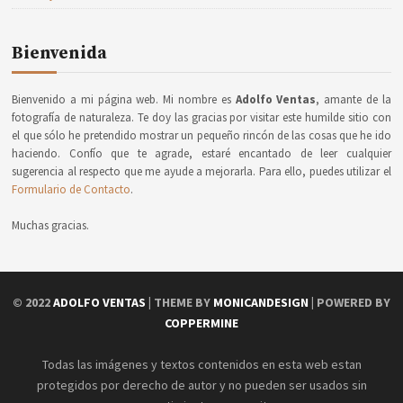
Bienvenida
Bienvenido a mi página web. Mi nombre es
Adolfo Ventas
, amante de la
fotografía de naturaleza. Te doy las gracias por visitar este humilde sitio con
el que sólo he pretendido mostrar un pequeño rincón de las cosas que he ido
haciendo. Confío que te agrade, estaré encantado de leer cualquier
sugerencia al respecto que me ayude a mejorarla. Para ello, puedes utilizar el
Formulario de Contacto
.
Muchas gracias.
© 2022
ADOLFO VENTAS
| THEME BY
MONICANDESIGN
| POWERED BY
COPPERMINE
Todas las imágenes y textos contenidos en esta web estan
protegidos por derecho de autor y no pueden ser usados sin