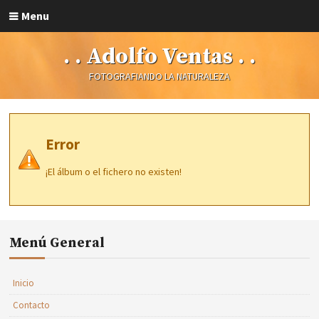
Menu
. . Adolfo Ventas . .
FOTOGRAFIANDO LA NATURALEZA
Error
¡El álbum o el fichero no existen!
Menú General
Inicio
Contacto