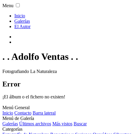
Menu
Inicio
Galerías
El Autor
. . Adolfo Ventas . .
Fotografiando La Naturaleza
Error
¡El álbum o el fichero no existen!
Menú General
Inicio
Contacto
Barra lateral
Menú de Galería
Galerías
Últimos archivos
Más vistos
Buscar
Categorías