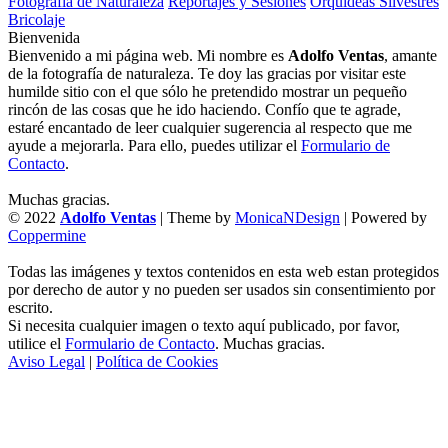
Fotografía de Naturaleza
Reportajes y Sesiones
Orquídeas Silvestres
Bricolaje
Bienvenida
Bienvenido a mi página web. Mi nombre es
Adolfo Ventas
, amante
de la fotografía de naturaleza. Te doy las gracias por visitar este
humilde sitio con el que sólo he pretendido mostrar un pequeño
rincón de las cosas que he ido haciendo. Confío que te agrade,
estaré encantado de leer cualquier sugerencia al respecto que me
ayude a mejorarla. Para ello, puedes utilizar el
Formulario de
Contacto
.
Muchas gracias.
© 2022
Adolfo Ventas
| Theme by
MonicaNDesign
| Powered by
Coppermine
Todas las imágenes y textos contenidos en esta web estan protegidos
por derecho de autor y no pueden ser usados sin consentimiento por
escrito.
Si necesita cualquier imagen o texto aquí publicado, por favor,
utilice el
Formulario de Contacto
. Muchas gracias.
Aviso Legal
|
Política de Cookies