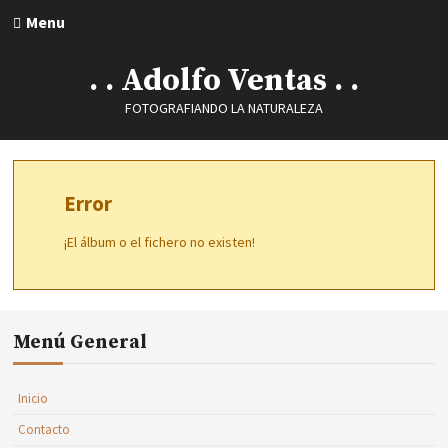
Menu
. . Adolfo Ventas . .
FOTOGRAFIANDO LA NATURALEZA
Error
¡El álbum o el fichero no existen!
Menú General
Inicio
Contacto