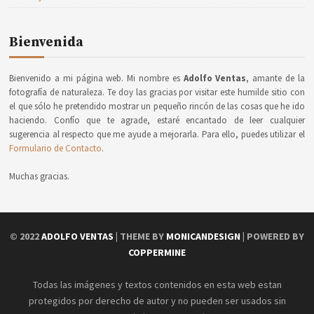
Bienvenida
Bienvenido a mi página web. Mi nombre es
Adolfo Ventas
, amante de la
fotografía de naturaleza. Te doy las gracias por visitar este humilde sitio con
el que sólo he pretendido mostrar un pequeño rincón de las cosas que he ido
haciendo. Confío que te agrade, estaré encantado de leer cualquier
sugerencia al respecto que me ayude a mejorarla. Para ello, puedes utilizar el
Formulario de Contacto
.
Muchas gracias.
© 2022
ADOLFO VENTAS
| THEME BY
MONICANDESIGN
| POWERED BY
COPPERMINE
Todas las imágenes y textos contenidos en esta web estan
protegidos por derecho de autor y no pueden ser usados sin