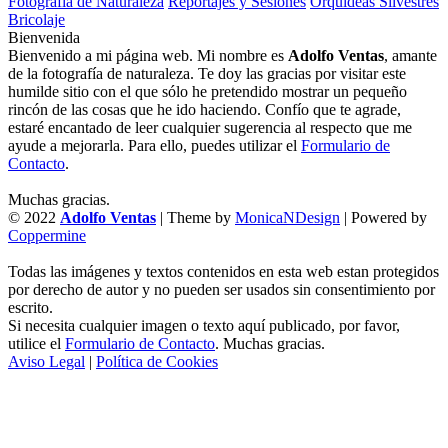
Fotografía de Naturaleza
Reportajes y Sesiones
Orquídeas Silvestres
Bricolaje
Bienvenida
Bienvenido a mi página web. Mi nombre es
Adolfo Ventas
, amante
de la fotografía de naturaleza. Te doy las gracias por visitar este
humilde sitio con el que sólo he pretendido mostrar un pequeño
rincón de las cosas que he ido haciendo. Confío que te agrade,
estaré encantado de leer cualquier sugerencia al respecto que me
ayude a mejorarla. Para ello, puedes utilizar el
Formulario de
Contacto
.
Muchas gracias.
© 2022
Adolfo Ventas
| Theme by
MonicaNDesign
| Powered by
Coppermine
Todas las imágenes y textos contenidos en esta web estan protegidos
por derecho de autor y no pueden ser usados sin consentimiento por
escrito.
Si necesita cualquier imagen o texto aquí publicado, por favor,
utilice el
Formulario de Contacto
. Muchas gracias.
Aviso Legal
|
Política de Cookies