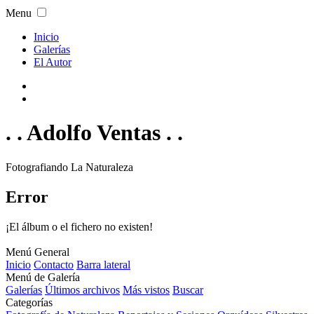
Menu
Inicio
Galerías
El Autor
. . Adolfo Ventas . .
Fotografiando La Naturaleza
Error
¡El álbum o el fichero no existen!
Menú General
Inicio
Contacto
Barra lateral
Menú de Galería
Galerías
Últimos archivos
Más vistos
Buscar
Categorías