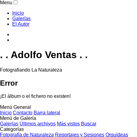
Menu
Inicio
Galerías
El Autor
. . Adolfo Ventas . .
Fotografiando La Naturaleza
Error
¡El álbum o el fichero no existen!
Menú General
Inicio
Contacto
Barra lateral
Menú de Galería
Galerías
Últimos archivos
Más vistos
Buscar
Categorías
Fotografía de Naturaleza
Reportajes y Sesiones
Orquídeas