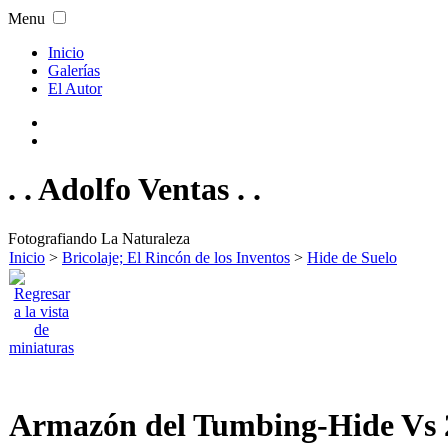
Menu
Inicio
Galerías
El Autor
. . Adolfo Ventas . .
Fotografiando La Naturaleza
Inicio
>
Bricolaje; El Rincón de los Inventos
>
Hide de Suelo
Armazón del Tumbing-Hide Vs 