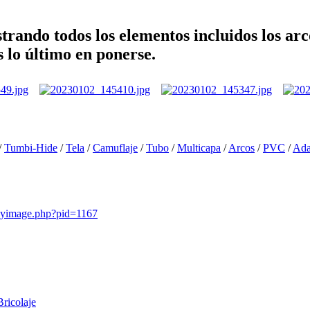
ando todos los elementos incluidos los arco
s lo último en ponerse.
/
Tumbi-Hide
/
Tela
/
Camuflaje
/
Tubo
/
Multicapa
/
Arcos
/
PVC
/
Ada
playimage.php?pid=1167
Bricolaje