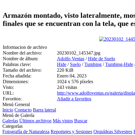
Armazón montado, visto lateralmente, mostr
finales que se encuentran con la tela, que e
Informacion de archivo
Nombre del archivo:
20230102_145347.jpg
Nombre de álbum:
Adolfo Ventas
/
Hide de Suelo
Palabras clave:
Hide
/
Suelo
/
Tumbing
/
Tumbing-Hide
Tamaño del archivo:
220 KiB
Fecha añadida:
Enero 04, 2023
Dimensiones:
1024 x 576 píxeles
Visto:
243 visitas
URL:
http://www.adolfoventas.es/galeria/dis
Favoritos:
Añadir a favoritos
Menú General
Inicio
Contacto
Barra lateral
Menú de Galería
Galerías
Últimos archivos
Más vistos
Buscar
Categorías
Fotografía de Naturaleza
Reportajes y Sesiones
Orquídeas Silvestres