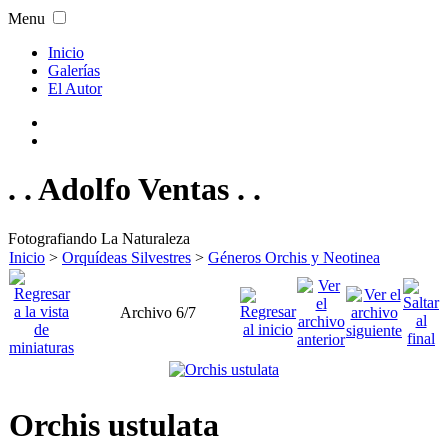
Menu
Inicio
Galerías
El Autor
. . Adolfo Ventas . .
Fotografiando La Naturaleza
Inicio
>
Orquídeas Silvestres
>
Géneros Orchis y Neotinea
Archivo 6/7
Orchis ustulata