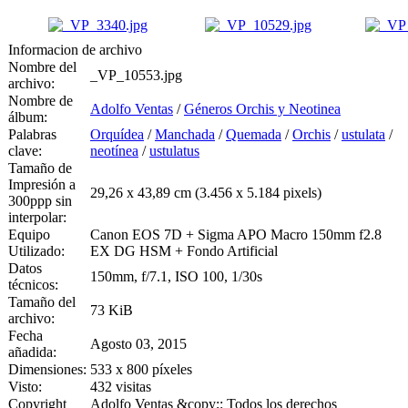
Informacion de archivo
Nombre del
_VP_10553.jpg
archivo:
Nombre de
Adolfo Ventas
/
Géneros Orchis y Neotinea
álbum:
Palabras
Orquídea
/
Manchada
/
Quemada
/
Orchis
/
ustulata
/
clave:
neotínea
/
ustulatus
Tamaño de
Impresión a
29,26 x 43,89 cm (3.456 x 5.184 pixels)
300ppp sin
interpolar:
Equipo
Canon EOS 7D + Sigma APO Macro 150mm f2.8
Utilizado:
EX DG HSM + Fondo Artificial
Datos
150mm, f/7.1, ISO 100, 1/30s
técnicos:
Tamaño del
73 KiB
archivo:
Fecha
Agosto 03, 2015
añadida:
Dimensiones:
533 x 800 píxeles
Visto:
432 visitas
Copyright
Adolfo Ventas &copy;: Todos los derechos