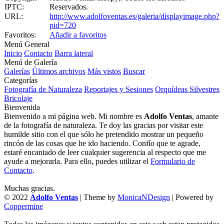
IPTC:
Reservados.
URL:
http://www.adolfoventas.es/galeria/displayimage.php?
pid=720
Favoritos:
Añadir a favoritos
Menú General
Inicio
Contacto
Barra lateral
Menú de Galería
Galerías
Últimos archivos
Más vistos
Buscar
Categorías
Fotografía de Naturaleza
Reportajes y Sesiones
Orquídeas Silvestres
Bricolaje
Bienvenida
Bienvenido a mi página web. Mi nombre es
Adolfo Ventas
, amante
de la fotografía de naturaleza. Te doy las gracias por visitar este
humilde sitio con el que sólo he pretendido mostrar un pequeño
rincón de las cosas que he ido haciendo. Confío que te agrade,
estaré encantado de leer cualquier sugerencia al respecto que me
ayude a mejorarla. Para ello, puedes utilizar el
Formulario de
Contacto
.
Muchas gracias.
© 2022
Adolfo Ventas
| Theme by
MonicaNDesign
| Powered by
Coppermine