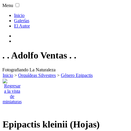
Menu
Inicio
Galerías
El Autor
. . Adolfo Ventas . .
Fotografiando La Naturaleza
Inicio
>
Orquídeas Silvestres
>
Género Epipactis
Epipactis kleinii (Hojas)