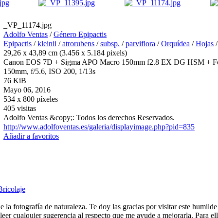
_VP_11174.jpg
Adolfo Ventas
/
Género Epipactis
Epipactis
/
kleinii
/
atrorubens
/
subsp.
/
parviflora
/
Orquídea
/
Hojas
29,26 x 43,89 cm (3.456 x 5.184 pixels)
Canon EOS 7D + Sigma APO Macro 150mm f2.8 EX DG HSM + Fond
150mm, f/5.6, ISO 200, 1/13s
76 KiB
Mayo 06, 2016
534 x 800 píxeles
405 visitas
Adolfo Ventas &copy;: Todos los derechos Reservados.
http://www.adolfoventas.es/galeria/displayimage.php?pid=835
Añadir a favoritos
Bricolaje
e la fotografía de naturaleza. Te doy las gracias por visitar este humild
eer cualquier sugerencia al respecto que me ayude a mejorarla. Para ell