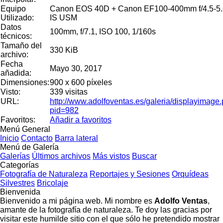
Equipo
Canon EOS 40D + Canon EF100-400mm f/4.5-5.
Utilizado:
IS USM
Datos
100mm, f/7.1, ISO 100, 1/160s
técnicos:
Tamaño del
330 KiB
archivo:
Fecha
Mayo 30, 2017
añadida:
Dimensiones:
900 x 600 píxeles
Visto:
339 visitas
URL:
http://www.adolfoventas.es/galeria/displayimage
pid=982
Favoritos:
Añadir a favoritos
Menú General
Inicio
Contacto
Barra lateral
Menú de Galería
Galerías
Últimos archivos
Más vistos
Buscar
Categorías
Fotografía de Naturaleza
Reportajes y Sesiones
Orquídeas
Silvestres
Bricolaje
Bienvenida
Bienvenido a mi página web. Mi nombre es
Adolfo Ventas
,
amante de la fotografía de naturaleza. Te doy las gracias por
visitar este humilde sitio con el que sólo he pretendido mostrar