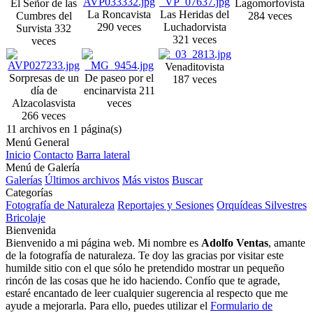
El Señor de las
Lagomorfo
vista
La Ronca
vista
Las Heridas del
Cumbres del
284 veces
290 veces
Luchador
vista
Sur
vista 332
321 veces
veces
Venadito
vista
Sorpresas de un
De paseo por el
187 veces
día de
encinar
vista 211
Alzacolas
vista
veces
266 veces
11 archivos en 1 página(s)
Menú General
Inicio
Contacto
Barra lateral
Menú de Galería
Galerías
Últimos archivos
Más vistos
Buscar
Categorías
Fotografía de Naturaleza
Reportajes y Sesiones
Orquídeas Silvestres
Bricolaje
Bienvenida
Bienvenido a mi página web. Mi nombre es
Adolfo Ventas
, amante
de la fotografía de naturaleza. Te doy las gracias por visitar este
humilde sitio con el que sólo he pretendido mostrar un pequeño
rincón de las cosas que he ido haciendo. Confío que te agrade,
estaré encantado de leer cualquier sugerencia al respecto que me
ayude a mejorarla. Para ello, puedes utilizar el
Formulario de