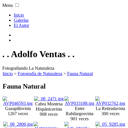
Menu
Inicio
Galerías
El Autor
. . Adolfo Ventas . .
Fotografiando La Naturaleza
Inicio
>
Fotografía de Naturaleza
>
Fauna Natural
Fauna Natural
Cabra Montesa
Gazapillo
vista
Entre
La Retirada
vista
Hispánica
vista
1267 veces
Rabilargos
vista
300 veces
908 veces
901 veces