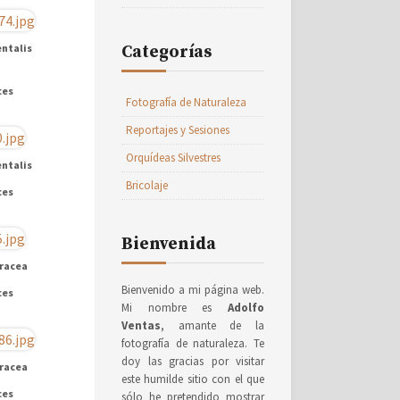
entalis
Categorías
ces
Fotografía de Naturaleza
Reportajes y Sesiones
Orquídeas Silvestres
entalis
Bricolaje
ces
Bienvenida
racea
Bienvenido a mi página web.
ces
Mi nombre es
Adolfo
Ventas
, amante de la
fotografía de naturaleza. Te
doy las gracias por visitar
racea
este humilde sitio con el que
ces
sólo he pretendido mostrar