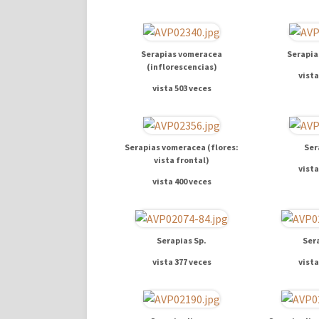
Serapias vomeracea
Serapia
(inflorescencias)
vista
vista 503 veces
Serapias vomeracea (flores:
Ser
vista frontal)
vista
vista 400 veces
Serapias Sp.
Ser
vista 377 veces
vista