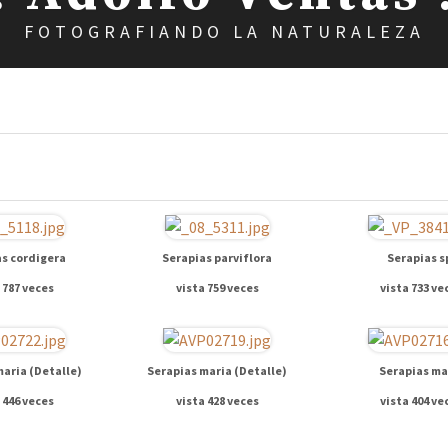
FOTOGRAFIANDO LA NATURALEZA
s cordigera
Serapias parviflora
Serapias s
 787 veces
vista 759 veces
vista 733 ve
maria (Detalle)
Serapias maria (Detalle)
Serapias ma
 446 veces
vista 428 veces
vista 404 ve