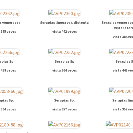
s vomeracea
Serapias lingua var. distenta
Serapias vomerace
vista later
 375 veces
vista 442 veces
vista 384 ve
apias Sp
Serapias Sp
Serapias 
 458 veces
vista 364 veces
vista 447 ve
apias Sp.
Serapias Sp.
Serapias lin
 364 veces
vista 357 veces
vista 357 ve