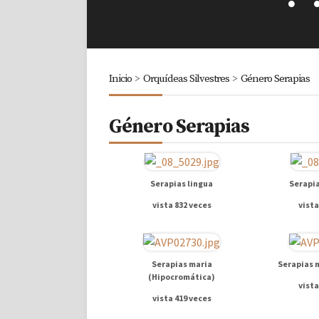
Inicio
>
Orquídeas Silvestres
>
Género Serapias
Género Serapias
Serapias lingua
Serapia
vista 832 veces
vista
Serapias maria
Serapias 
(Hipocromática)
vista
vista 419 veces