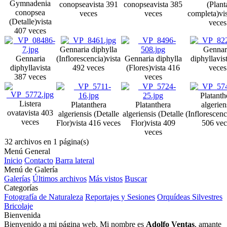
Gymnadenia
conopsea
vista 391
conopsea
vista 385
(Plant
conopsea
veces
veces
completa)
vi
(Detalle)
vista
veces
407 veces
Gennaria diphylla
Gennar
Gennaria
(Inflorescencia)
vista
Gennaria diphylla
diphylla
vis
diphylla
vista
492 veces
(Flores)
vista 416
veces
387 veces
veces
Platanth
Listera
Platanthera
Platanthera
algerien
ovata
vista 403
algeriensis (Detalle
algeriensis (Detalle
(Inflorescenc
veces
Flor)
vista 416 veces
Flor)
vista 409
506 vec
veces
32 archivos en 1 página(s)
Menú General
Inicio
Contacto
Barra lateral
Menú de Galería
Galerías
Últimos archivos
Más vistos
Buscar
Categorías
Fotografía de Naturaleza
Reportajes y Sesiones
Orquídeas Silvestres
Bricolaje
Bienvenida
Bienvenido a mi página web. Mi nombre es
Adolfo Ventas
, amante