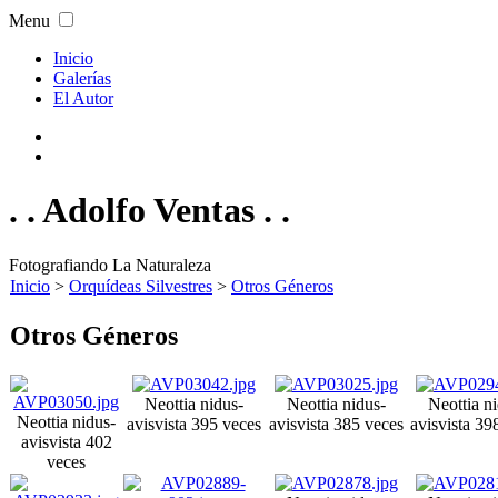
Menu
Inicio
Galerías
El Autor
. . Adolfo Ventas . .
Fotografiando La Naturaleza
Inicio
>
Orquídeas Silvestres
>
Otros Géneros
Otros Géneros
Neottia nidus-
Neottia nidus-
Neottia n
Neottia nidus-
avis
vista 395 veces
avis
vista 385 veces
avis
vista 39
avis
vista 402
veces