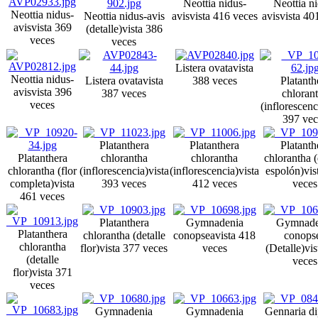
Neottia nidus-
Neottia n
Neottia nidus-
Neottia nidus-avis
avis
vista 416 veces
avis
vista 40
avis
vista 369
(detalle)
vista 386
veces
veces
Listera ovata
vista
Neottia nidus-
Listera ovata
vista
388 veces
Platanth
avis
vista 396
387 veces
chloran
veces
(inflorescenc
397 vec
Platanthera
Platanthera
Platanth
Platanthera
chlorantha
chlorantha
chlorantha (
chlorantha (flor
(inflorescencia)
vista
(inflorescencia)
vista
espolón)
vis
completa)
vista
393 veces
412 veces
veces
461 veces
Platanthera
Gymnadenia
Gymnade
Platanthera
chlorantha (detalle
conopsea
vista 418
conops
chlorantha
flor)
vista 377 veces
veces
(Detalle)
vis
(detalle
veces
flor)
vista 371
veces
Gymnadenia
Gymnadenia
Gennaria di