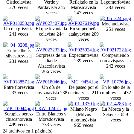
Cistícola
vista
Verde y
Reflejado en la
Lagomorfo
vista
276 veces
Parda
vista 245
Marisma
vista
283 veces
veces
247 veces
Mochuelo
vista
Un día gris
vista
El que levanta la
En su pequeña
251 veces
241 veces
cola
vista 244
atalaya
vista 209
veces
veces
Entre alhelís
Sorpresas de un
Expectante
vista
Compartiendo
silvestres
vista
día de
239 veces
con avispas
vista
231 veces
Alzacolas
vista
242 veces
266 veces
Entre flores
vista
Un día de
De paseo por el
En lo alto de la
233 veces
llovizna
vista 238
encinar
vista 211
cumbre
vista 432
veces
veces
veces
Milano Negro
La Mosca y la
Serapias perez-
Entre Blancos y
(Milvus
Seta
vista 659
chiscanoi
vista
Morados
vista
migrans)
vista
veces
499 veces
733 veces
965 veces
24 archivos en 1 página(s)