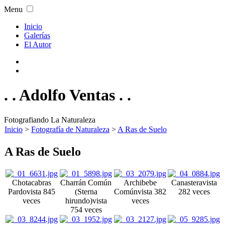
Menu
Inicio
Galerías
El Autor
. . Adolfo Ventas . .
Fotografiando La Naturaleza
Inicio
>
Fotografía de Naturaleza
>
A Ras de Suelo
A Ras de Suelo
Chotacabras
Charrán Común
Archibebe
Canastera
vista
Pardo
vista 845
(Sterna
Común
vista 382
282 veces
veces
hirundo)
vista
veces
754 veces