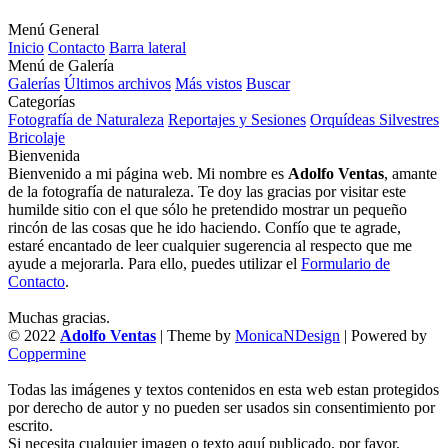
Menú General
Inicio
Contacto
Barra lateral
Menú de Galería
Galerías
Últimos archivos
Más vistos
Buscar
Categorías
Fotografía de Naturaleza
Reportajes y Sesiones
Orquídeas Silvestres
Bricolaje
Bienvenida
Bienvenido a mi página web. Mi nombre es
Adolfo Ventas
, amante
de la fotografía de naturaleza. Te doy las gracias por visitar este
humilde sitio con el que sólo he pretendido mostrar un pequeño
rincón de las cosas que he ido haciendo. Confío que te agrade,
estaré encantado de leer cualquier sugerencia al respecto que me
ayude a mejorarla. Para ello, puedes utilizar el
Formulario de
Contacto
.
Muchas gracias.
© 2022
Adolfo Ventas
| Theme by
MonicaNDesign
| Powered by
Coppermine
Todas las imágenes y textos contenidos en esta web estan protegidos
por derecho de autor y no pueden ser usados sin consentimiento por
escrito.
Si necesita cualquier imagen o texto aquí publicado, por favor,