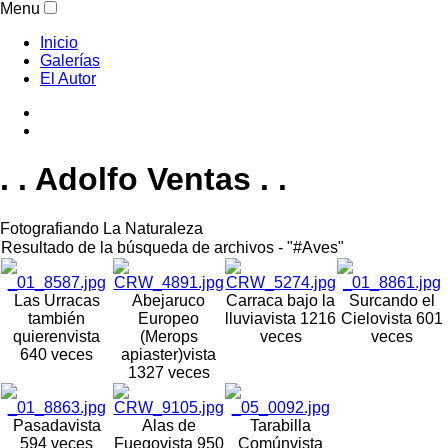
Menu
Inicio
Galerías
El Autor
. . Adolfo Ventas . .
Fotografiando La Naturaleza
Resultado de la búsqueda de archivos - "#Aves"
Las Urracas
Abejaruco
Carraca bajo la
Surcando el
también
Europeo
lluvia
vista 1216
Cielo
vista 601
quieren
vista
(Merops
veces
veces
640 veces
apiaster)
vista
1327 veces
Pasada
vista
Alas de
Tarabilla
594 veces
Fuego
vista 950
Común
vista