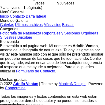
veces
930 veces
7 archivos en 1 página(s)
Menú General
Inicio
Contacto
Barra lateral
Menú de Galería
Galerías
Últimos archivos
Más vistos
Buscar
Categorías
Fotografía de Naturaleza
Reportajes y Sesiones
Orquídeas
Silvestres
Bricolaje
Bienvenida
Bienvenido a mi página web. Mi nombre es
Adolfo Ventas
,
amante de la fotografía de naturaleza. Te doy las gracias por
visitar este humilde sitio con el que sólo he pretendido mostrar
un pequeño rincón de las cosas que he ido haciendo. Confío
que te agrade, estaré encantado de leer cualquier sugerencia
al respecto que me ayude a mejorarla. Para ello, puedes
utilizar el
Formulario de Contacto
.
Muchas gracias.
© 2022
Adolfo Ventas
| Theme by
MonicaNDesign
| Powered
by
Coppermine
Todas las imágenes y textos contenidos en esta web estan
protegidos por derecho de autor y no pueden ser usados sin
consentimiento por escrito.