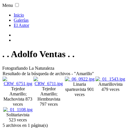
Menu
Inicio
Galerías
El Autor
. . Adolfo Ventas . .
Fotografiando La Naturaleza
Resultado de la búsqueda de archivos - "Amarillo"
Linaria
Amarillo
vista
Tejedor
Tejedor
spartea
vista 901
479 veces
Amarillo;
Amarillo;
veces
Macho
vista 873
Hembra
vista
veces
797 veces
Solitaria
vista
523 veces
5 archivos en 1 página(s)