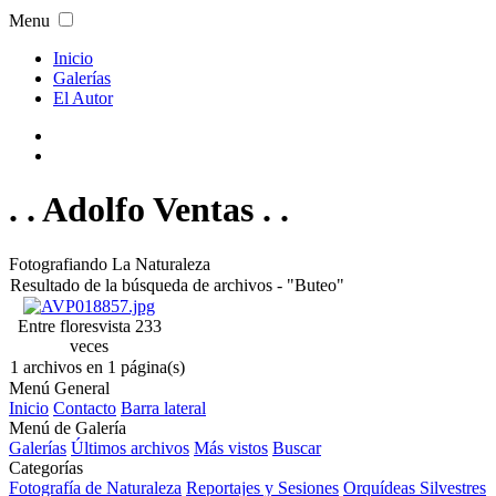
Menu
Inicio
Galerías
El Autor
. . Adolfo Ventas . .
Fotografiando La Naturaleza
Resultado de la búsqueda de archivos - "Buteo"
Entre flores
vista 233
veces
1 archivos en 1 página(s)
Menú General
Inicio
Contacto
Barra lateral
Menú de Galería
Galerías
Últimos archivos
Más vistos
Buscar
Categorías
Fotografía de Naturaleza
Reportajes y Sesiones
Orquídeas Silvestres