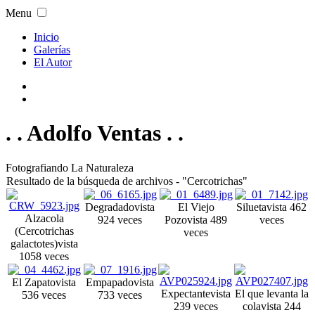
Menu
Inicio
Galerías
El Autor
. . Adolfo Ventas . .
Fotografiando La Naturaleza
Resultado de la búsqueda de archivos - "Cercotrichas"
Degradado
vista
El Viejo
Silueta
vista 462
Alzacola
924 veces
Pozo
vista 489
veces
(Cercotrichas
veces
galactotes)
vista
1058 veces
El Zapato
vista
Empapado
vista
Expectante
vista
El que levanta la
536 veces
733 veces
239 veces
cola
vista 244