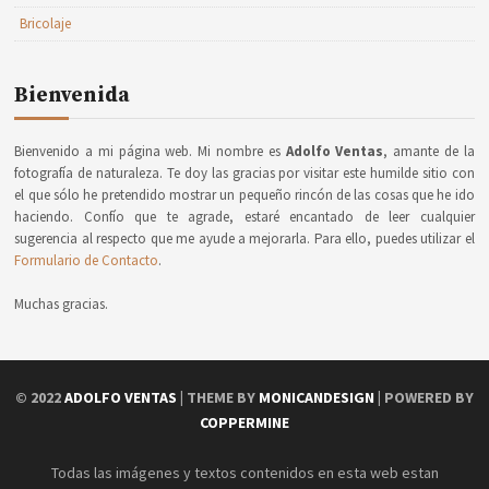
Bricolaje
Bienvenida
Bienvenido a mi página web. Mi nombre es
Adolfo Ventas
, amante de la
fotografía de naturaleza. Te doy las gracias por visitar este humilde sitio con
el que sólo he pretendido mostrar un pequeño rincón de las cosas que he ido
haciendo. Confío que te agrade, estaré encantado de leer cualquier
sugerencia al respecto que me ayude a mejorarla. Para ello, puedes utilizar el
Formulario de Contacto
.
Muchas gracias.
© 2022
ADOLFO VENTAS
| THEME BY
MONICANDESIGN
| POWERED BY
COPPERMINE
Todas las imágenes y textos contenidos en esta web estan