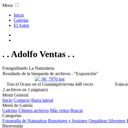
Menu
Inicio
Galerías
El Autor
. . Adolfo Ventas . .
Fotografiando La Naturaleza
Resultado de la búsqueda de archivos - "Exposición"
Tras el Ocaso en el Guadalquivir
vista 448 veces
Estacas
2 archivos en 1 página(s)
Menú General
Inicio
Contacto
Barra lateral
Menú de Galería
Galerías
Últimos archivos
Más vistos
Buscar
Categorías
Fotografía de Naturaleza
Reportajes y Sesiones
Orquídeas Silvestres
Bienvenida