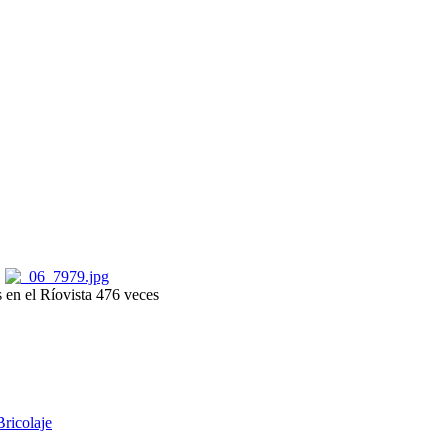
 en el Río
vista 476 veces
Bricolaje