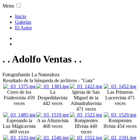
Menu
Inicio
Galerías
El Autor
. . Adolfo Ventas . .
Fotografiando La Naturaleza
Resultado de la búsqueda de archivos - "Gata"
Cerro de los
La
Iglesia de San
Las Primeras
Frailes
vista 459
Despedida
vista
Miguel de la
Luces
vista 471
veces
442 veces
Almadraba
vista
veces
471 veces
Esperando la
A su Altura
vista
Rompientes
Rompientes
Luz Mágica
vista
468 veces
III
vista 440
II
vista 454 veces
469 veces
veces