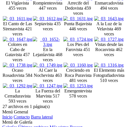
El Vigía
vista
Rompientes
vista
Arrecife del
Enmarcado
vista
455 veces
447 veces
Dedo
vista 459
494 veces
veces
El Canto de Las
Sepia
vista 435
Punta Baja
vista
A la Luz de la
Sirenas
vista 421
veces
446 veces
Vela
vista 469
veces
veces
Colores en
Los Pies del
Vistas desde las
Cabo de
En la
Faro
vista 451
Rocas
vista 462
Gata
vista 457
Lejanía
vista 468
veces
veces
veces
veces
Ocaso
Al Caer la
Creciendo en
El Elemento más
Rosado
vista 584
Noche
vista 463
Roca Pura
vista
Fotografiado
vista
veces
veces
481 veces
510 veces
La
La Fuerza del
Emergente
vista
Cerradura
vista
Mar
vista 517
578 veces
593 veces
veces
27 archivos en 1 página(s)
Menú General
Inicio
Contacto
Barra lateral
Menú de Galería