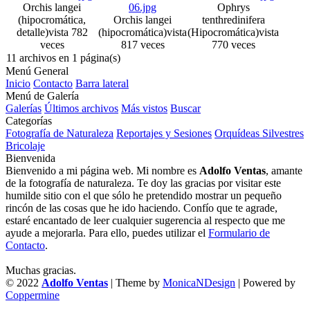
Orchis langei
Ophrys
(hipocromática,
Orchis langei
tenthredinifera
detalle)
vista 782
(hipocromática)
vista
(Hipocromática)
vista
veces
817 veces
770 veces
11 archivos en 1 página(s)
Menú General
Inicio
Contacto
Barra lateral
Menú de Galería
Galerías
Últimos archivos
Más vistos
Buscar
Categorías
Fotografía de Naturaleza
Reportajes y Sesiones
Orquídeas Silvestres
Bricolaje
Bienvenida
Bienvenido a mi página web. Mi nombre es
Adolfo Ventas
, amante
de la fotografía de naturaleza. Te doy las gracias por visitar este
humilde sitio con el que sólo he pretendido mostrar un pequeño
rincón de las cosas que he ido haciendo. Confío que te agrade,
estaré encantado de leer cualquier sugerencia al respecto que me
ayude a mejorarla. Para ello, puedes utilizar el
Formulario de
Contacto
.
Muchas gracias.
© 2022
Adolfo Ventas
| Theme by
MonicaNDesign
| Powered by
Coppermine