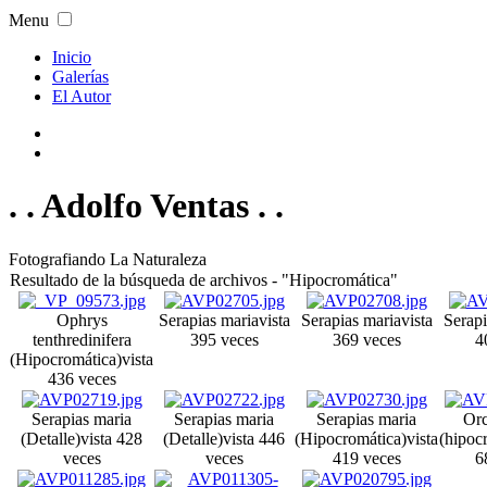
Menu
Inicio
Galerías
El Autor
. . Adolfo Ventas . .
Fotografiando La Naturaleza
Resultado de la búsqueda de archivos - "Hipocromática"
Ophrys
Serapias maria
vista
Serapias maria
vista
Serapi
tenthredinifera
395 veces
369 veces
4
(Hipocromática)
vista
436 veces
Serapias maria
Serapias maria
Serapias maria
Orc
(Detalle)
vista 428
(Detalle)
vista 446
(Hipocromática)
vista
(hipoc
veces
veces
419 veces
6