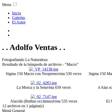
Menu
Inicio
Galerías
El Autor
. . Adolfo Ventas . .
Fotografiando La Naturaleza
Resultado de la búsqueda de archivos - "Macro"
Sigma 150 Macro con Neopreno
vista 530 veces
Sigma 150 Ma
La Mosca y la Seta
vista 659 veces
4 Alas s
Alacrán (Buthus occitanus)
vista 535 veces
El 
12 archivos en 1 página(s)
Menú General