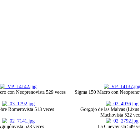
cro con Neopreno
vista 529 veces
Sigma 150 Macro con Neopreno
obre Romero
vista 513 veces
Gorgojo de las Malvas (Lixus 
Macho
vista 522 vec
Aguijón
vista 523 veces
La Cueva
vista 549 v