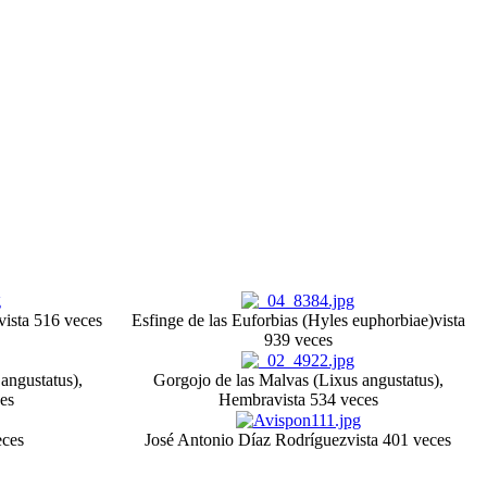
vista 516 veces
Esfinge de las Euforbias (Hyles euphorbiae)
vista
939 veces
angustatus),
Gorgojo de las Malvas (Lixus angustatus),
es
Hembra
vista 534 veces
eces
José Antonio Díaz Rodríguez
vista 401 veces