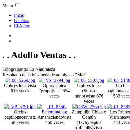
Menu
Inicio
Galerías
El Autor
. . Adolfo Ventas . .
Fotografiando La Naturaleza
Resultado de la búsqueda de archivos - "Mar"
Ophrys lutea
vista
Ophrys lutea
Ophrys lutea
Orchis
616 veces
(grupo)
vista 554
(Subsp.
papilionacea
veces
minor)
vista 676
533 vece
veces
Orchis
Zampullín Chico o
Los Prime
papilionacea
vista
Amaneciendo
vista
Común
Visitantes
v
586 veces
460 veces
(Tachybaptus
443 vece
ruficollis)
vista