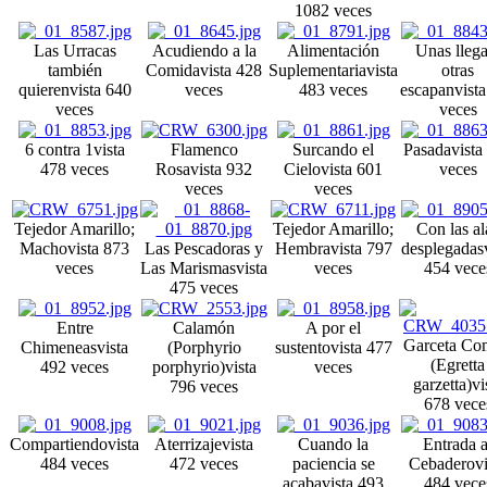
1082 veces
Las Urracas
Acudiendo a la
Alimentación
Unas llega
también
Comida
vista 428
Suplementaria
vista
otras
quieren
vista 640
veces
483 veces
escapan
vist
veces
veces
6 contra 1
vista
Flamenco
Surcando el
Pasada
vista
478 veces
Rosa
vista 932
Cielo
vista 601
veces
veces
veces
Tejedor Amarillo;
Tejedor Amarillo;
Con las al
Macho
vista 873
Las Pescadoras y
Hembra
vista 797
desplegadas
veces
Las Marismas
vista
veces
454 vece
475 veces
Entre
Calamón
A por el
Garceta Co
Chimeneas
vista
(Porphyrio
sustento
vista 477
(Egretta
492 veces
porphyrio)
vista
veces
garzetta)
vi
796 veces
678 vece
Compartiendo
vista
Aterrizaje
vista
Cuando la
Entrada a
484 veces
472 veces
paciencia se
Cebadero
v
acaba
vista 493
484 vece