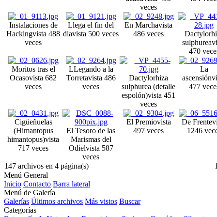
veces
Instalaciones de
Llega el fin del
En Marcha
vista
Hacking
vista 488
dia
vista 500 veces
486 veces
Dactylorhi
veces
sulphurea
v
470 vece
Moritos tras el
LLegando a la
La
Ocaso
vista 682
Torreta
vista 486
Dactylorhiza
ascensión
v
veces
veces
sulphurea (detalle
477 vece
espolón)
vista 451
veces
Cigüeñuelas
El Premio
vista
De Frente
v
(Himantopus
El Tesoro de las
497 veces
1246 vec
himantopus)
vista
Marismas del
717 veces
Odiel
vista 587
veces
147 archivos en 4 página(s)
Menú General
Inicio
Contacto
Barra lateral
Menú de Galería
Galerías
Últimos archivos
Más vistos
Buscar
Categorías