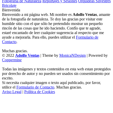
Fotografía de Naturaleza
Reportajes y Sesiones
Orquídeas Silvestres
Bricolaje
Bienvenida
Bienvenido a mi página web. Mi nombre es
Adolfo Ventas
, amante
de la fotografía de naturaleza. Te doy las gracias por visitar este
humilde sitio con el que sólo he pretendido mostrar un pequeño
rincón de las cosas que he ido haciendo. Confío que te agrade,
estaré encantado de leer cualquier sugerencia al respecto que me
ayude a mejorarla. Para ello, puedes utilizar el
Formulario de
Contacto
.
Muchas gracias.
© 2022
Adolfo Ventas
| Theme by
MonicaNDesign
| Powered by
Coppermine
Todas las imágenes y textos contenidos en esta web estan protegidos
por derecho de autor y no pueden ser usados sin consentimiento por
escrito.
Si necesita cualquier imagen o texto aquí publicado, por favor,
utilice el
Formulario de Contacto
. Muchas gracias.
Aviso Legal
|
Política de Cookies