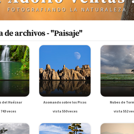
FOTOGRAFIANDO LA NATURALEZA
 de archivos - "Paisaje"
 del Huéznar
Asomando sobre los Picos
Nubes de Tor
 743 veces
vista 550 veces
vista 552 ve