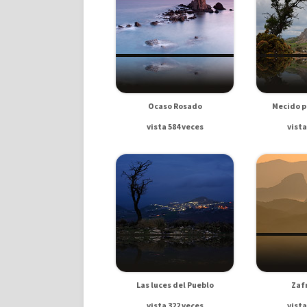
Ocaso Rosado
Mecido p
vista 584 veces
vista
Las luces del Pueblo
Zaf
vista 322 veces
vista