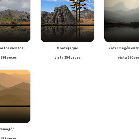
or los vientos
Montejaque
Zaframagón entr
 391 veces
vista 354 veces
vista 370 ve
ramagón
 477 veces