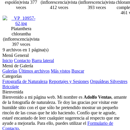
espolón)
vista 377
(inflorescencia)
vista
(inflorescencia)
vista
chlorant
veces
412 veces
393 veces
comple
461 
Platanthera
chlorantha
(inflorescencia)
vista
397 veces
9 archivos en 1 página(s)
Menú General
Inicio
Contacto
Barra lateral
Menú de Galería
Galerías
Últimos archivos
Más vistos
Buscar
Categorías
Fotografía de Naturaleza
Reportajes y Sesiones
Orquídeas Silvestres
Bricolaje
Bienvenida
Bienvenido a mi página web. Mi nombre es
Adolfo Ventas
, amante
de la fotografía de naturaleza. Te doy las gracias por visitar este
humilde sitio con el que sólo he pretendido mostrar un pequeño
rincón de las cosas que he ido haciendo. Confío que te agrade,
estaré encantado de leer cualquier sugerencia al respecto que me
ayude a mejorarla. Para ello, puedes utilizar el
Formulario de
Contacto
.