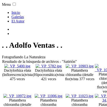
Menu
Inicio
Galerías
El Autor
. . Adolfo Ventas . .
Fotografiando La Naturaleza
Resultado de la búsqueda de archivos - "Satirión"
Dactylorhiza elata
Dactylorhiza elata
Platanthera
Plata
(Inflorescencia)
vista
(Hipocromática)
vista
chlorantha (detalle
chlor
475 veces
421 veces
flor)
vista 377 veces
(det
flor)
vi
ve
Platanthera
Platanthera
Platanthera
chlorantha (detalle
chlorantha
chlorantha
Plata