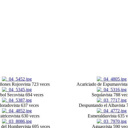
ñones Rojos
vista 723 veces
Acariciado de Espumas
vist
rbol Seco
vista 694 veces
Sequía
vista 788 vec
lorado
vista 637 veces
Despuntando el Alba
vista 
atrices
vista 630 veces
Esmeraldas
vista 635 
 del Hombre
vista 695 veces
Aguas
vista 590 vec