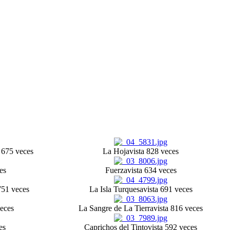
a 675 veces
La Hoja
vista 828 veces
es
Fuerza
vista 634 veces
751 veces
La Isla Turquesa
vista 691 veces
veces
La Sangre de La Tierra
vista 816 veces
es
Caprichos del Tinto
vista 592 veces