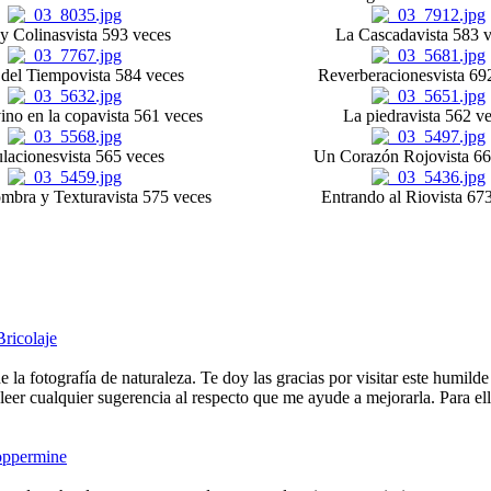
 y Colinas
vista 593 veces
La Cascada
vista 583 
 del Tiempo
vista 584 veces
Reverberaciones
vista 69
ino en la copa
vista 561 veces
La piedra
vista 562 v
laciones
vista 565 veces
Un Corazón Rojo
vista 6
ombra y Textura
vista 575 veces
Entrando al Rio
vista 67
Bricolaje
e la fotografía de naturaleza. Te doy las gracias por visitar este humild
eer cualquier sugerencia al respecto que me ayude a mejorarla. Para ell
ppermine