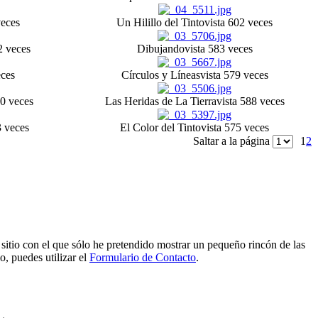
veces
Un Hilillo del Tinto
vista 602 veces
2 veces
Dibujando
vista 583 veces
eces
Círculos y Líneas
vista 579 veces
60 veces
Las Heridas de La Tierra
vista 588 veces
3 veces
El Color del Tinto
vista 575 veces
Saltar a la página
1
2
e sitio con el que sólo he pretendido mostrar un pequeño rincón de las
o, puedes utilizar el
Formulario de Contacto
.