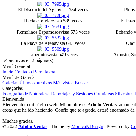
El Discurrir del Agua
vista 584 veces
Pinos
Hacia el olvido
vista 589 veces
El Paso
Remolinos Espumosos
vista 573 veces
Echando v
La Playa de Arena
vista 643 veces
Ondu
Laberintos
vista 549 veces
Arbusto, S
54 archivos en 2 página(s)
Menú General
Inicio
Contacto
Barra lateral
Menú de Galería
Galerías
Últimos archivos
Más vistos
Buscar
Categorías
Fotografía de Naturaleza
Reportajes y Sesiones
Orquídeas Silvestres
Bienvenida
Bienvenido a mi página web. Mi nombre es
Adolfo Ventas
, amante d
cosas que he ido haciendo. Confío que te agrade, estaré encantado de l
Muchas gracias.
© 2022
Adolfo Ventas
| Theme by
MonicaNDesign
| Powered by
Co