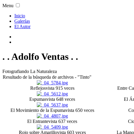
Menu
Inicio
Galerías
El Autor
. . Adolfo Ventas . .
Fotografiando La Naturaleza
Resultado de la búsqueda de archivos - "Tinto"
Reflejos
vista 915 veces
Entre Ca
Espumas
vista 648 veces
El Á
El Movimiento de la Espuma
vista 650 veces
Co
El Entrante
vista 637 veces
Cic
Rojo sobre Amarillo
vista 603 veces
La Mano