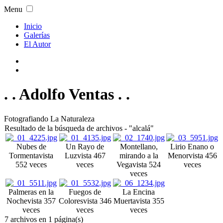
Menu
Inicio
Galerías
El Autor
. . Adolfo Ventas . .
Fotografiando La Naturaleza
Resultado de la búsqueda de archivos - "alcalá"
Nubes de
Un Rayo de
Montellano,
Lirio Enano o
Tormenta
vista
Luz
vista 467
mirando a la
Menor
vista 456
552 veces
veces
Vega
vista 524
veces
veces
Palmeras en la
Fuegos de
La Encina
Noche
vista 357
Colores
vista 346
Muerta
vista 355
veces
veces
veces
7 archivos en 1 página(s)