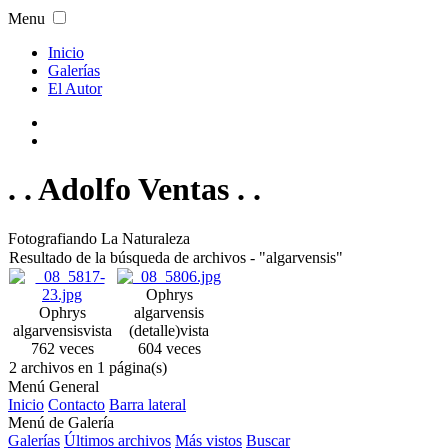
Menu
Inicio
Galerías
El Autor
. . Adolfo Ventas . .
Fotografiando La Naturaleza
Resultado de la búsqueda de archivos - "algarvensis"
Ophrys
Ophrys
algarvensis
algarvensis
vista
(detalle)
vista
762 veces
604 veces
2 archivos en 1 página(s)
Menú General
Inicio
Contacto
Barra lateral
Menú de Galería
Galerías
Últimos archivos
Más vistos
Buscar