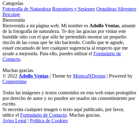
Categorías
Fotografía de Naturaleza
Reportajes y Sesiones
Orquídeas Silvestres
Bricolaje
Bienvenida
Bienvenido a mi página web. Mi nombre es
Adolfo Ventas
, amante
de la fotografía de naturaleza. Te doy las gracias por visitar este
humilde sitio con el que sólo he pretendido mostrar un pequeño
rincón de las cosas que he ido haciendo. Confío que te agrade,
estaré encantado de leer cualquier sugerencia al respecto que me
ayude a mejorarla. Para ello, puedes utilizar el
Formulario de
Contacto
.
Muchas gracias.
© 2022
Adolfo Ventas
| Theme by
MonicaNDesign
| Powered by
Coppermine
Todas las imágenes y textos contenidos en esta web estan protegidos
por derecho de autor y no pueden ser usados sin consentimiento por
escrito.
Si necesita cualquier imagen o texto aquí publicado, por favor,
utilice el
Formulario de Contacto
. Muchas gracias.
Aviso Legal
|
Política de Cookies