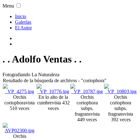
Menu
Inicio
Galerías
El Autor
. . Adolfo Ventas . .
Fotografiando La Naturaleza
Resultado de la búsqueda de archivos - "coriophora"
Orchis
En lo alto de la
Orchis
Orchis
coriophora
vista
cumbre
vista 432
coriophora
coriophora
510 veces
veces
subps.
subps.
fragrans
vista
fragrans
vista
449 veces
392 veces
Orchis