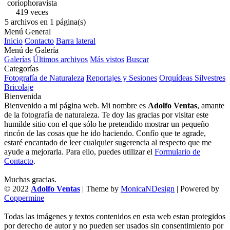
coriophora
vista
419 veces
5 archivos en 1 página(s)
Menú General
Inicio
Contacto
Barra lateral
Menú de Galería
Galerías
Últimos archivos
Más vistos
Buscar
Categorías
Fotografía de Naturaleza
Reportajes y Sesiones
Orquídeas Silvestres
Bricolaje
Bienvenida
Bienvenido a mi página web. Mi nombre es
Adolfo Ventas
, amante
de la fotografía de naturaleza. Te doy las gracias por visitar este
humilde sitio con el que sólo he pretendido mostrar un pequeño
rincón de las cosas que he ido haciendo. Confío que te agrade,
estaré encantado de leer cualquier sugerencia al respecto que me
ayude a mejorarla. Para ello, puedes utilizar el
Formulario de
Contacto
.
Muchas gracias.
© 2022
Adolfo Ventas
| Theme by
MonicaNDesign
| Powered by
Coppermine
Todas las imágenes y textos contenidos en esta web estan protegidos
por derecho de autor y no pueden ser usados sin consentimiento por