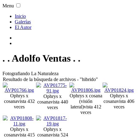
Menu
Inicio
Galerías
El Autor
. . Adolfo Ventas . .
Fotografiando La Naturaleza
Resultado de la búsqueda de archivos - "hibrido"
Ophrys x
Ophrys x cosana
Ophrys x
Ophrys x
cosana
vista 432
(visión
cosana
vista 406
cosana
vista 440
veces
lateral)
vista 412
veces
veces
veces
Ophrys x
Ophrys x
cosana
vista 415
cosana
vista 524