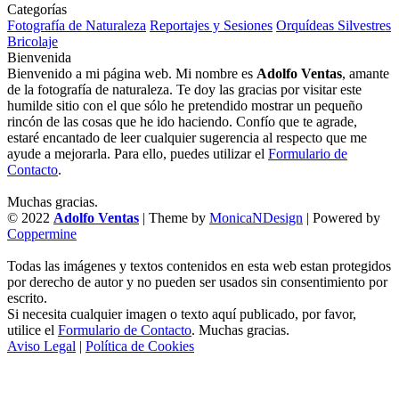
Categorías
Fotografía de Naturaleza
Reportajes y Sesiones
Orquídeas Silvestres
Bricolaje
Bienvenida
Bienvenido a mi página web. Mi nombre es
Adolfo Ventas
, amante
de la fotografía de naturaleza. Te doy las gracias por visitar este
humilde sitio con el que sólo he pretendido mostrar un pequeño
rincón de las cosas que he ido haciendo. Confío que te agrade,
estaré encantado de leer cualquier sugerencia al respecto que me
ayude a mejorarla. Para ello, puedes utilizar el
Formulario de
Contacto
.
Muchas gracias.
© 2022
Adolfo Ventas
| Theme by
MonicaNDesign
| Powered by
Coppermine
Todas las imágenes y textos contenidos en esta web estan protegidos
por derecho de autor y no pueden ser usados sin consentimiento por
escrito.
Si necesita cualquier imagen o texto aquí publicado, por favor,
utilice el
Formulario de Contacto
. Muchas gracias.
Aviso Legal
|
Política de Cookies