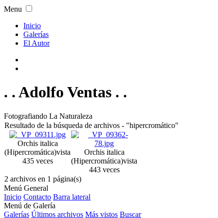
Menu
Inicio
Galerías
El Autor
. . Adolfo Ventas . .
Fotografiando La Naturaleza
Resultado de la búsqueda de archivos - "hipercromático"
Orchis italica
(Hipercromática)
vista
Orchis italica
435 veces
(Hipercromática)
vista
443 veces
2 archivos en 1 página(s)
Menú General
Inicio
Contacto
Barra lateral
Menú de Galería
Galerías
Últimos archivos
Más vistos
Buscar