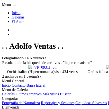
Menu
Inicio
Galerías
El Autor
. . Adolfo Ventas . .
Fotografiando La Naturaleza
Resultado de la búsqueda de archivos - "hipercromatismo"
Orchis italica (Hipercromática)
vista 434 veces
Orchis italica
2 archivos en 1 página(s)
Menú General
Inicio
Contacto
Barra lateral
Menú de Galería
Galerías
Últimos archivos
Más vistos
Buscar
Categorías
Fotografía de Naturaleza
Reportajes y Sesiones
Orquídeas Silvestres
Bienvenida