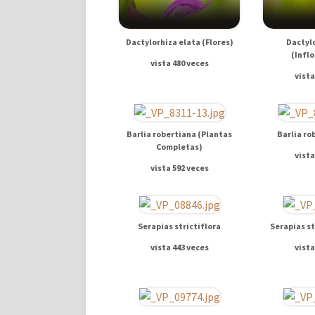
Dactylorhiza elata (Flores)
Dactyl
(Infl
vista 480 veces
vista
Barlia robertiana (Plantas
Barlia ro
Completas)
vista
vista 592 veces
Serapias strictiflora
Serapias st
vista 443 veces
vista