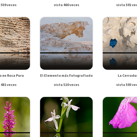
 559 veces
vista 460 veces
vista 591 ve
o en Roca Pura
El Elemento más Fotografiado
La Cerradu
 481 veces
vista 510 veces
vista 593 ve