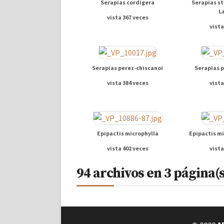
Serapias cordigera
Serapias st
L
vista 367 veces
vista
Serapias perez-chiscanoi
Serapias 
vista 384 veces
vista
Epipactis microphylla
Epipactis mi
vista 402 veces
vista
94 archivos en 3 página(s