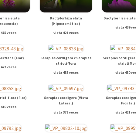
orhiza elata
Dactylorhiza elata
Dactylorhiza elata
orescencia)
(Hipocromática)
vista 439 ve
 475 veces
vista 421 veces
bertiana (Flor)
Serapias cordigera x Serapias
Serapias cordigera 
strictiflora
strictiflo
 423 veces
vista 433 veces
vista 430 ve
rictiflora (Flor)
Serapias cordigera (Vista
Serapias cordiger
Lateral)
Frontal)
 410 veces
vista 378 veces
vista 421 ve