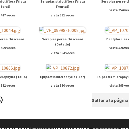
rictiflora (Vista
Serapias strictiflora (Vista
Serapias perez-c
ateral)
Frontal)
vista 354 ve
 417 veces
vista 391 veces
perez-chiscanoi
Serapias perez-chiscanoi
Dactylorhiza 
(Detalle)
 499 veces
vista 526 ve
vista 394 veces
crophylla (Tallo)
Epipactis microphylla (Flor)
Epipactis microphyl
 381 veces
vista 380 veces
vista 395 ve
)
Saltar a la págin