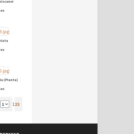
hiscanoi
ces
elata
ces
la (Planta)
ces
a
1
2
3