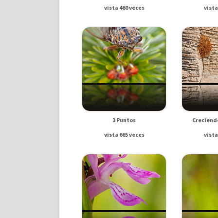
vista 460 veces
vista
3 Puntos
Creciend
vista 665 veces
vista