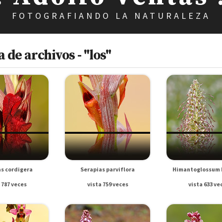
FOTOGRAFIANDO LA NATURALEZA
de archivos - "los"
s cordigera
Serapias parviflora
Himantoglossum 
 787 veces
vista 759 veces
vista 633 ve