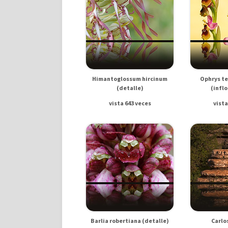
Himantoglossum hircinum
Ophrys te
(detalle)
(infl
vista 643 veces
vista
Barlia robertiana (detalle)
Carlo