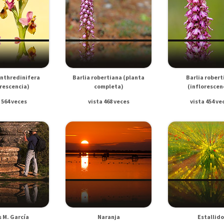
nthredinifera
Barlia robertiana (planta
Barlia robert
orescencia)
completa)
(inflorescen
 564 veces
vista 468 veces
vista 454 ve
s M. García
Naranja
Estallido