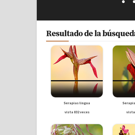
Resultado de la búsqueda 
Serapias lingua
Serapia
vista 832 veces
vista