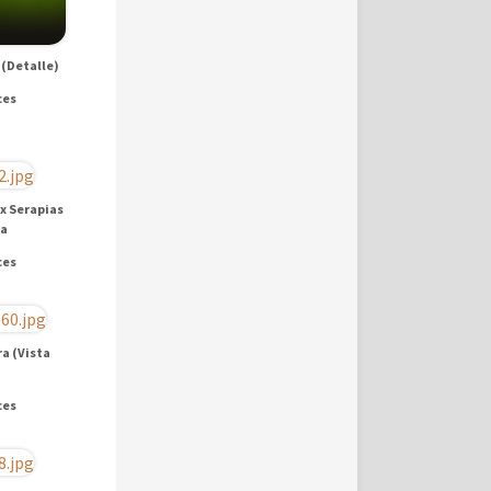
 (Detalle)
ces
x Serapias
ra
ces
a (Vista
ces