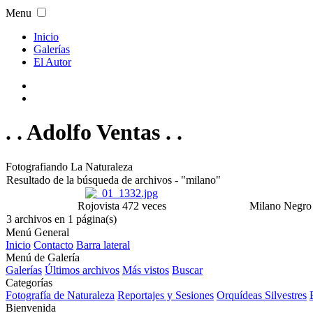
Menu
Inicio
Galerías
El Autor
. . Adolfo Ventas . .
Fotografiando La Naturaleza
Resultado de la búsqueda de archivos - "milano"
Rojo
vista 472 veces
Milano Negro 
3 archivos en 1 página(s)
Menú General
Inicio
Contacto
Barra lateral
Menú de Galería
Galerías
Últimos archivos
Más vistos
Buscar
Categorías
Fotografía de Naturaleza
Reportajes y Sesiones
Orquídeas Silvestres
Bienvenida