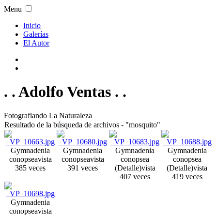
Menu
Inicio
Galerías
El Autor
. . Adolfo Ventas . .
Fotografiando La Naturaleza
Resultado de la búsqueda de archivos - "mosquito"
Gymnadenia
Gymnadenia
Gymnadenia
Gymnadenia
conopsea
vista
conopsea
vista
conopsea
conopsea
385 veces
391 veces
(Detalle)
vista
(Detalle)
vista
407 veces
419 veces
Gymnadenia
conopsea
vista