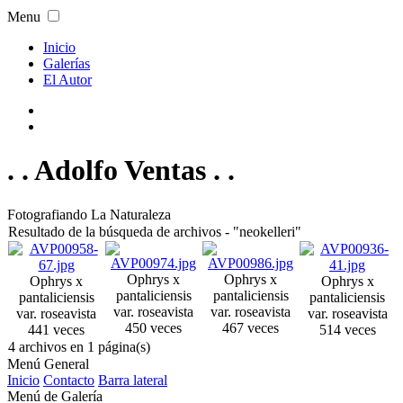
Menu
Inicio
Galerías
El Autor
. . Adolfo Ventas . .
Fotografiando La Naturaleza
Resultado de la búsqueda de archivos - "neokelleri"
Ophrys x
Ophrys x
Ophrys x
Ophrys x
pantaliciensis
pantaliciensis
pantaliciensis
pantaliciensis
var. rosea
vista
var. rosea
vista
var. rosea
vista
var. rosea
vista
450 veces
467 veces
441 veces
514 veces
4 archivos en 1 página(s)
Menú General
Inicio
Contacto
Barra lateral
Menú de Galería