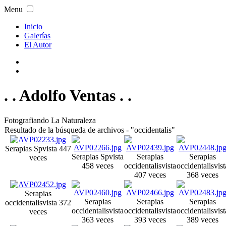
Menu
Inicio
Galerías
El Autor
. . Adolfo Ventas . .
Fotografiando La Naturaleza
Resultado de la búsqueda de archivos - "occidentalis"
Serapias Sp
vista 447
Serapias Sp
vista
Serapias
Serapias
veces
458 veces
occidentalis
vista
occidentalis
vist
407 veces
368 veces
Serapias
Serapias
Serapias
Serapias
occidentalis
vista 372
occidentalis
vista
occidentalis
vista
occidentalis
vist
veces
363 veces
393 veces
389 veces