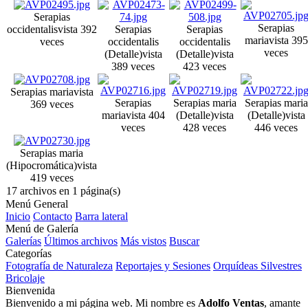
Serapias
Serapias
occidentalis
vista 392
Serapias
Serapias
maria
vista 395
veces
occidentalis
occidentalis
veces
(Detalle)
vista
(Detalle)
vista
389 veces
423 veces
Serapias maria
vista
Serapias
Serapias maria
Serapias maria
369 veces
maria
vista 404
(Detalle)
vista
(Detalle)
vista
veces
428 veces
446 veces
Serapias maria
(Hipocromática)
vista
419 veces
17 archivos en 1 página(s)
Menú General
Inicio
Contacto
Barra lateral
Menú de Galería
Galerías
Últimos archivos
Más vistos
Buscar
Categorías
Fotografía de Naturaleza
Reportajes y Sesiones
Orquídeas Silvestres
Bricolaje
Bienvenida
Bienvenido a mi página web. Mi nombre es
Adolfo Ventas
, amante