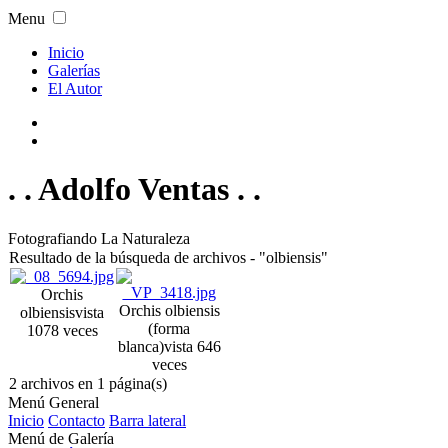
Menu
Inicio
Galerías
El Autor
. . Adolfo Ventas . .
Fotografiando La Naturaleza
Resultado de la búsqueda de archivos - "olbiensis"
Orchis
Orchis olbiensis
olbiensis
vista
(forma
1078 veces
blanca)
vista 646
veces
2 archivos en 1 página(s)
Menú General
Inicio
Contacto
Barra lateral
Menú de Galería