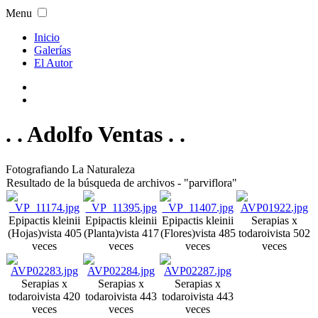
Menu
Inicio
Galerías
El Autor
. . Adolfo Ventas . .
Fotografiando La Naturaleza
Resultado de la búsqueda de archivos - "parviflora"
Epipactis kleinii
Epipactis kleinii
Epipactis kleinii
Serapias x
(Hojas)
vista 405
(Planta)
vista 417
(Flores)
vista 485
todaroi
vista 502
veces
veces
veces
veces
Serapias x
Serapias x
Serapias x
todaroi
vista 420
todaroi
vista 443
todaroi
vista 443
veces
veces
veces