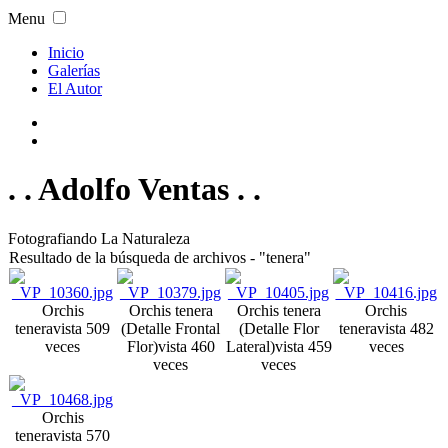
Menu
Inicio
Galerías
El Autor
. . Adolfo Ventas . .
Fotografiando La Naturaleza
Resultado de la búsqueda de archivos - "tenera"
Orchis
Orchis tenera
Orchis tenera
Orchis
tenera
vista 509
(Detalle Frontal
(Detalle Flor
tenera
vista 482
veces
Flor)
vista 460
Lateral)
vista 459
veces
veces
veces
Orchis
tenera
vista 570