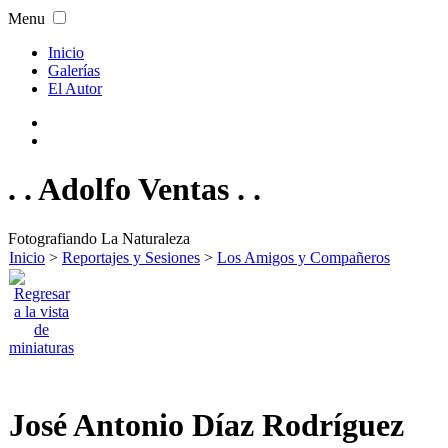
Menu
Inicio
Galerías
El Autor
. . Adolfo Ventas . .
Fotografiando La Naturaleza
Inicio
>
Reportajes y Sesiones
>
Los Amigos y Compañeros
José Antonio Díaz Rodríguez