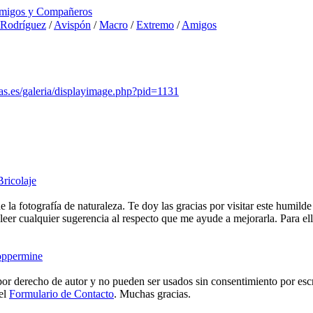
migos y Compañeros
Rodríguez
/
Avispón
/
Macro
/
Extremo
/
Amigos
as.es/galeria/displayimage.php?pid=1131
Bricolaje
e la fotografía de naturaleza. Te doy las gracias por visitar este humild
eer cualquier sugerencia al respecto que me ayude a mejorarla. Para ell
ppermine
or derecho de autor y no pueden ser usados sin consentimiento por escr
 el
Formulario de Contacto
. Muchas gracias.