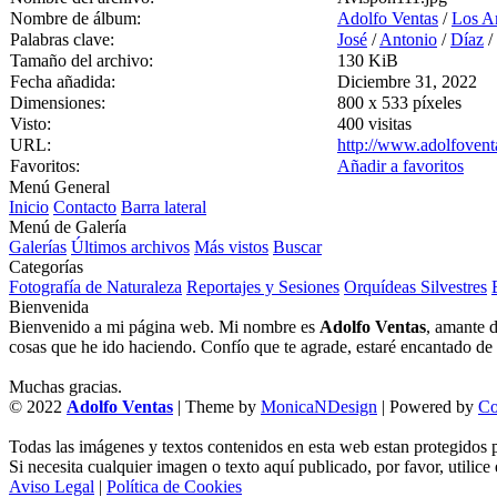
Nombre de álbum:
Adolfo Ventas
/
Los A
Palabras clave:
José
/
Antonio
/
Díaz
/
Tamaño del archivo:
130 KiB
Fecha añadida:
Diciembre 31, 2022
Dimensiones:
800 x 533 píxeles
Visto:
400 visitas
URL:
http://www.adolfovent
Favoritos:
Añadir a favoritos
Menú General
Inicio
Contacto
Barra lateral
Menú de Galería
Galerías
Últimos archivos
Más vistos
Buscar
Categorías
Fotografía de Naturaleza
Reportajes y Sesiones
Orquídeas Silvestres
Bienvenida
Bienvenido a mi página web. Mi nombre es
Adolfo Ventas
, amante d
cosas que he ido haciendo. Confío que te agrade, estaré encantado de l
Muchas gracias.
© 2022
Adolfo Ventas
| Theme by
MonicaNDesign
| Powered by
Co
Todas las imágenes y textos contenidos en esta web estan protegidos p
Si necesita cualquier imagen o texto aquí publicado, por favor, utilice
Aviso Legal
|
Política de Cookies