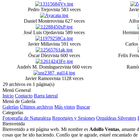
Pedro Trejo
vista 583 veces
Javi
Daniel Montero
vista 627 veces
Alfo
José Luis Ojeda
vista 589 veces
Hermini
Javier Milla
vista 591 veces
Carlos
Óscar Díez
vista 600 veces
Felix Fern
Andrés M. Domínguez
vista 660 veces
Ramón
Javier Ramos
vista 1128 veces
29 archivos en 1 página(s)
Menú General
Inicio
Contacto
Barra lateral
Menú de Galería
Galerías
Últimos archivos
Más vistos
Buscar
Categorías
Fotografía de Naturaleza
Reportajes y Sesiones
Orquídeas Silvestres
Bienvenida
Bienvenido a mi página web. Mi nombre es
Adolfo Ventas
, amante d
cosas que he ido haciendo. Confío que te agrade, estaré encantado de l