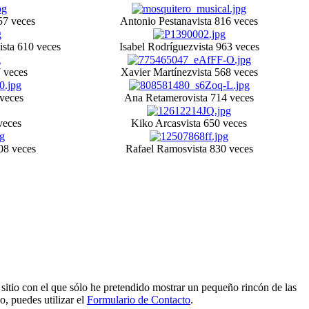
57 veces
Antonio Pestana
vista 816 veces
ista 610 veces
Isabel Rodríguez
vista 963 veces
7 veces
Xavier Martínez
vista 568 veces
 veces
Ana Retamero
vista 714 veces
veces
Kiko Arcas
vista 650 veces
808 veces
Rafael Ramos
vista 830 veces
e sitio con el que sólo he pretendido mostrar un pequeño rincón de las
o, puedes utilizar el
Formulario de Contacto
.