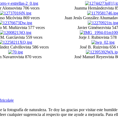
er Alonso
vista 706 veces
Juanma Hernández
vista 8
nso Micó
vista 869 veces
Juan Jesús González Ahumada
v
o M. Muñiz
vista 577 veces
Javier Giménez
vista 54
 M. García
vista 559 veces
Jorje J. Rubio
vista 578
ández Calvillo
vista 586 veces
José B. Ruiz
vista 656 
 Navarro
vista 870 veces
José Manuel Reyes
vista 
Bricolaje
e la fotografía de naturaleza. Te doy las gracias por visitar este humild
eer cualquier sugerencia al respecto que me ayude a mejorarla. Para ell