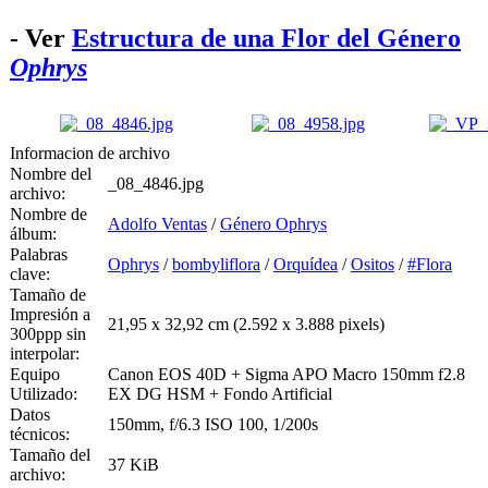
- Ver
Estructura de una Flor del Género
Ophrys
Informacion de archivo
Nombre del
_08_4846.jpg
archivo:
Nombre de
Adolfo Ventas
/
Género Ophrys
álbum:
Palabras
Ophrys
/
bombyliflora
/
Orquídea
/
Ositos
/
#Flora
clave:
Tamaño de
Impresión a
21,95 x 32,92 cm (2.592 x 3.888 pixels)
300ppp sin
interpolar:
Equipo
Canon EOS 40D + Sigma APO Macro 150mm f2.8
Utilizado:
EX DG HSM + Fondo Artificial
Datos
150mm, f/6.3 ISO 100, 1/200s
técnicos:
Tamaño del
37 KiB
archivo: