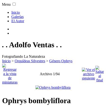
Menu
Inicio
Galerías
El Autor
. . Adolfo Ventas . .
Fotografiando La Naturaleza
Inicio
>
Orquídeas Silvestres
>
Género Ophrys
Archivo 1/94
Ophrys bombyliflora