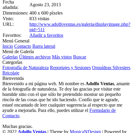
Fecha
Agosto 23, 2013
añadida:
Dimensiones:
400 x 600 píxeles
Visto:
833 visitas
URL:
http://www.adolfoventas.es/galeria/displayimage.php?
pid=511
Favoritos:
Añadir a favoritos
Menú General
Inicio
Contacto
Barra lateral
Menú de Galería
Galerías
Últimos archivos
Más vistos
Buscar
Categorías
Fotografía de Naturaleza
Reportajes y Sesiones
Orquídeas Silvestres
Bricolaje
Bienvenida
Bienvenido a mi página web. Mi nombre es
Adolfo Ventas
, amante
de la fotografía de naturaleza. Te doy las gracias por visitar este
humilde sitio con el que sólo he pretendido mostrar un pequeño
rincón de las cosas que he ido haciendo. Confío que te agrade,
estaré encantado de leer cualquier sugerencia al respecto que me
ayude a mejorarla. Para ello, puedes utilizar el
Formulario de
Contacto
.
Muchas gracias.
© 2022
Adolfo Ventas
| Theme by
MonicaNDesign
| Powered by