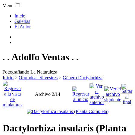
Menu
Inicio
Galerías
El Autor
. . Adolfo Ventas . .
Fotografiando La Naturaleza
Inicio
>
Orquídeas Silvestres
>
Género Dactylorhiza
Archivo 2/14
Dactylorhiza insularis (Planta