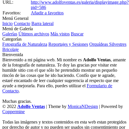
URL:
http://www.adolfoventas.es/galeria/displayimage.php?
pid=586
Favoritos:
Añadir a favoritos
Menú General
Inicio
Contacto
Barra lateral
Menú de Galería
Galerías
Últimos archivos
Más vistos
Buscar
Categorías
Fotografía de Naturaleza
Reportajes y Sesiones
Orquídeas Silvestres
Bricolaje
Bienvenida
Bienvenido a mi página web. Mi nombre es
Adolfo Ventas
, amante
de la fotografía de naturaleza. Te doy las gracias por visitar este
humilde sitio con el que sólo he pretendido mostrar un pequeño
rincón de las cosas que he ido haciendo. Confío que te agrade,
estaré encantado de leer cualquier sugerencia al respecto que me
ayude a mejorarla. Para ello, puedes utilizar el
Formulario de
Contacto
.
Muchas gracias.
© 2022
Adolfo Ventas
| Theme by
MonicaNDesign
| Powered by
Coppermine
Todas las imágenes y textos contenidos en esta web estan protegidos
por derecho de autor y no pueden ser usados sin consentimiento por