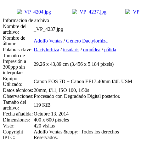
Informacion de archivo
Nombre del
_VP_4237.jpg
archivo:
Nombre de
Adolfo Ventas
/
Género Dactylorhiza
álbum:
Palabras clave:
Dactylorhiza
/
insularis
/
orquídea
/
pálida
Tamaño de
Impresión a
29,26 x 43,89 cm (3.456 x 5.184 pixels)
300ppp sin
interpolar:
Equipo
Canon EOS 7D + Canon EF17-40mm f/4L USM
Utilizado:
Datos técnicos:
20mm, f/11, ISO 100, 1/50s
Observaciones:
Procesado con Degradado Digital posterior.
Tamaño del
119 KiB
archivo:
Fecha añadida:
Octubre 13, 2014
Dimensiones:
400 x 600 píxeles
Visto:
420 visitas
Copyright
Adolfo Ventas &copy;: Todos los derechos
IPTC:
Reservados.