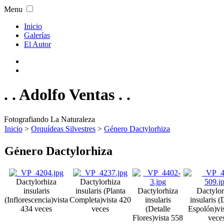
Menu
Inicio
Galerías
El Autor
. . Adolfo Ventas . .
Fotografiando La Naturaleza
Inicio
>
Orquídeas Silvestres
>
Género Dactylorhiza
Género Dactylorhiza
Dactylorhiza
Dactylorhiza
insularis
insularis (Planta
Dactylorhiza
Dactylor
(Inflorescencia)
vista
Completa)
vista 420
insularis
insularis (
434 veces
veces
(Detalle
Espolón)
vi
Flores)
vista 558
vece