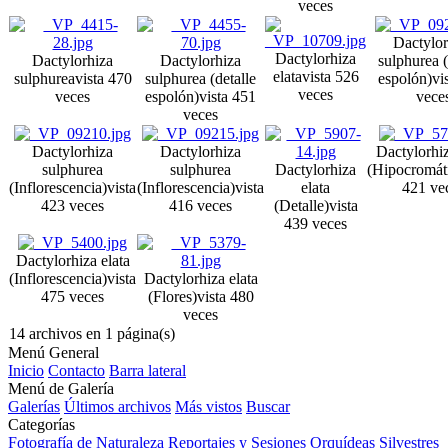
veces
Dactylor
Dactylorhiza
Dactylorhiza
Dactylorhiza
sulphurea (
elata
vista 526
sulphurea
vista 470
sulphurea (detalle
espolón)
vi
veces
veces
espolón)
vista 451
vece
veces
Dactylorhiza
Dactylorhiza
Dactylorhiz
sulphurea
sulphurea
Dactylorhiza
(Hipocromát
(Inflorescencia)
vista
(Inflorescencia)
vista
elata
421 ve
423 veces
416 veces
(Detalle)
vista
439 veces
Dactylorhiza elata
(Inflorescencia)
vista
Dactylorhiza elata
475 veces
(Flores)
vista 480
veces
14 archivos en 1 página(s)
Menú General
Inicio
Contacto
Barra lateral
Menú de Galería
Galerías
Últimos archivos
Más vistos
Buscar
Categorías
Fotografía de Naturaleza
Reportajes y Sesiones
Orquídeas Silvestres