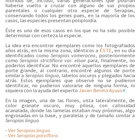
híbridos de, incluso, varias generaciones que podrían
haberse vuelto a cruzar con alguno de sus propios
parentales o cualquier otra especie de Serapias,
conservando todos los genes pues, en la mayoría de los
casos, las especies presentan poliploidía.
Éste es uno de esos casos en los que no ha sido posible
determinar con certeza la especie.
La idea era encontrar ejemplares como los fotografiados
años atrás, en la misma zona, idénticos a
ÉSTE
, en su día
identificados como
Serapias vomeracea
, posteriormente
como
Serapias strictiflora var. elsae
para, finalmente, no
poderlos identificar. No encontré aquellos ejemplares de
porte grande, al contrario, encontré algunos de porte
similar a
Serapias lingua
, labelos oscuros y plegados hacia
atrás. Estos ejemplares que observé no se pudieron
identificar, no pudieron valorarse de ninguna forma, ni
siquiera con la ayuda del experto
Javier Benito Ayuso
.
En la imagen, una de las flores, vista lateralmente, de
color granate oscuro, muy pilosa, con callosidad
acanalada, donde las lamelas estaban muy próximas, algo
engrosadas en la base, y paralelas y de tamaño similar a
Serapias lingua
.
-
Ver
Serapias lingua
.
-
Ver
Serapias parviflora
.