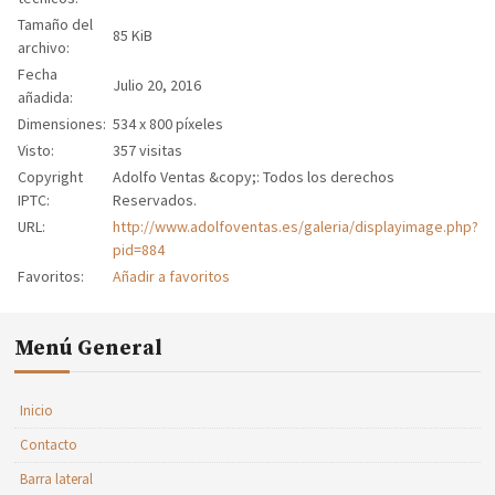
Tamaño del
85 KiB
archivo:
Fecha
Julio 20, 2016
añadida:
Dimensiones:
534 x 800 píxeles
Visto:
357 visitas
Copyright
Adolfo Ventas &copy;: Todos los derechos
IPTC:
Reservados.
URL:
http://www.adolfoventas.es/galeria/displayimage.php?
pid=884
Favoritos:
Añadir a favoritos
Menú General
Inicio
Contacto
Barra lateral