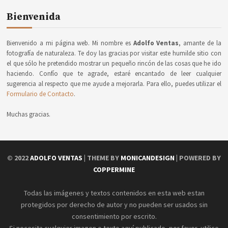
Bienvenida
Bienvenido a mi página web. Mi nombre es
Adolfo Ventas
, amante de la
fotografía de naturaleza. Te doy las gracias por visitar este humilde sitio con
el que sólo he pretendido mostrar un pequeño rincón de las cosas que he ido
haciendo. Confío que te agrade, estaré encantado de leer cualquier
sugerencia al respecto que me ayude a mejorarla. Para ello, puedes utilizar el
Formulario de Contacto
.
Muchas gracias.
© 2022
ADOLFO VENTAS
| THEME BY
MONICANDESIGN
| POWERED BY
COPPERMINE
Todas las imágenes y textos contenidos en esta web estan
protegidos por derecho de autor y no pueden ser usados sin
consentimiento por escrito.