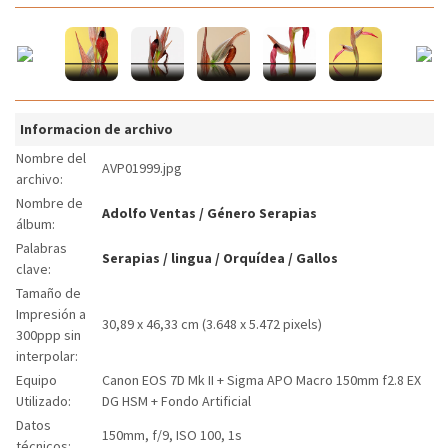
Informacion de archivo
Nombre del
AVP01999.jpg
archivo:
Nombre de
Adolfo Ventas
/
Género Serapias
álbum:
Palabras
Serapias
/
lingua
/
Orquídea
/
Gallos
clave:
Tamaño de
Impresión a
30,89 x 46,33 cm (3.648 x 5.472 pixels)
300ppp sin
interpolar:
Equipo
Canon EOS 7D Mk II + Sigma APO Macro 150mm f2.8 EX
Utilizado:
DG HSM + Fondo Artificial
Datos
150mm, f/9, ISO 100, 1s
técnicos: