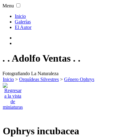
Menu
Inicio
Galerías
El Autor
. . Adolfo Ventas . .
Fotografiando La Naturaleza
Inicio
>
Orquídeas Silvestres
>
Género Ophrys
Ophrys incubacea