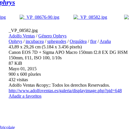
phrys
_VP_08582.jpg
Adolfo Ventas
/
Género Ophrys
Ophrys
/
incubacea
/
sphegodes
/
Orquídea
/
flor
/
Araña
43,89 x 29,26 cm (5.184 x 3.456 pixels)
Canon EOS 7D + Sigma APO Macro 150mm f2.8 EX DG HSM + F
150mm, f/11, ISO 100, 1/10s
87 KiB
Mayo 01, 2015
900 x 600 píxeles
432 visitas
Adolfo Ventas &copy;: Todos los derechos Reservados.
http://www.adolfoventas.es/galeria/displayimage.php?pid=648
Añadir a favoritos
Bricolaje