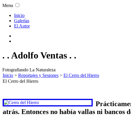
Menu
Inicio
Galerías
El Autor
. . Adolfo Ventas . .
Fotografiando La Naturaleza
Inicio
>
Reportajes y Sesiones
>
El Cerro del Hierro
El Cerro del Hierro
Prácticamen
atrás. Entonces no había vallas ni bancos