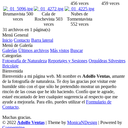
456 veces
459 veces
Brumas
vista 500
Cala de
Nubes de
veces
Roche
vista 503
Tormenta
vista
veces
552 veces
31 archivos en 1 página(s)
Menú General
Inicio
Contacto
Barra lateral
Menú de Galería
Galerías
Últimos archivos
Más vistos
Buscar
Categorías
Fotografía de Naturaleza
Reportajes y Sesiones
Orquídeas Silvestres
Bricolaje
Bienvenida
Bienvenido a mi página web. Mi nombre es
Adolfo Ventas
, amante
de la fotografía de naturaleza. Te doy las gracias por visitar este
humilde sitio con el que sólo he pretendido mostrar un pequeño
rincón de las cosas que he ido haciendo. Confío que te agrade,
estaré encantado de leer cualquier sugerencia al respecto que me
ayude a mejorarla. Para ello, puedes utilizar el
Formulario de
Contacto
.
Muchas gracias.
© 2022
Adolfo Ventas
| Theme by
MonicaNDesign
| Powered by
Coppermine