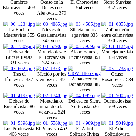
Cumbres
Ocaso en la
El Chorro
vista
Sierra Sur
vista
Blancas
vista 403
Dehesa de
364 veces
352 veces
veces
Abajo
vista 379
veces
La Encina
Nieves de
Silueta junto al
Zaframagón
Muerta
vista 355
Grazalema
vista
agua
vista 335
entre calima
vista
veces
342 veces
veces
370 veces
Dehesa de
Mirando desde
Alcornoques y
Montejaque
vista
Bucaré II
vista
El Torcal
vista
Encinas
vista 351
354 veces
331 veces
324 veces
veces
Tras el
Mecido por los
Ocaso
Amanecer en
límite
vista 337
vientos
vista 391
Rosado
vista 584
Doñana
vista 387
veces
veces
veces
veces
Dehesa de
Montellano,
Dehesa en Sierra
Quemado
vista
Bucaré
vista 586
mirando a la
Norte
vista 526
509 veces
veces
Vega
vista 524
veces
veces
Los Prados
vista
El Pino
vista 462
El Árbol
El Árbol
466 veces
veces
Solitario II
vista
Solitario
vista