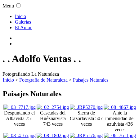
Menu
Inicio
Galerías
El Autor
. . Adolfo Ventas . .
Fotografiando La Naturaleza
Inicio
>
Fotografía de Naturaleza
>
Paisajes Naturales
Paisajes Naturales
Despuntando el
Cascadas del
Sierra de
Ante la
Alba
vista 751
Huéznar
vista
Cazorla
vista 507
inmensidad del
veces
743 veces
veces
azul
vista 436
veces